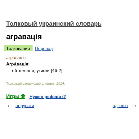
Толковый украинский словарь
агравація
Толкование
Перевод
агравація
Агра́вація
:
-- обтяження, утиски [46-2]
Толковый украинский словарь
.
2014
.
Игры ⚽
Нужен реферат?
агірувати
ад'юнкт