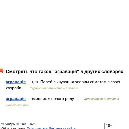
Смотреть что такое "агравація" в других словарях:
агравація
— ї, ж. Перебільшування хворим симптомів своєї
хвороби …
Український тлумачний словник
агравація
— іменник жіночого роду …
Орфографічний словник
української мови
© Академик, 2000-2026
18+
Обратная связь:
Техподдержка
,
Реклама на сайте