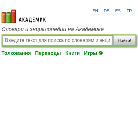
EN
DE
ES
FR
academic.ru
Словари и энциклопедии на Академике
Найти!
Толкования
Переводы
Книги
Игры ⚽